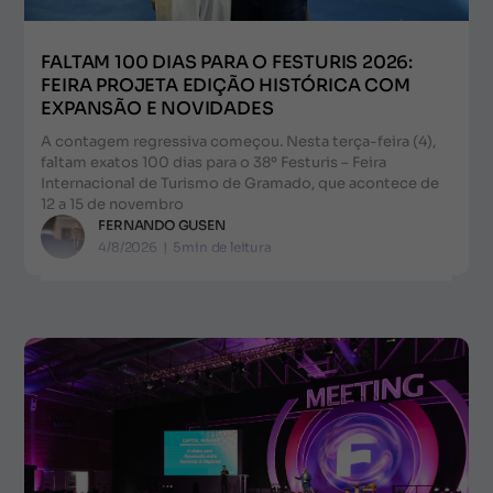
FALTAM 100 DIAS PARA O FESTURIS 2026:
FEIRA PROJETA EDIÇÃO HISTÓRICA COM
EXPANSÃO E NOVIDADES
A contagem regressiva começou. Nesta terça-feira (4),
faltam exatos 100 dias para o 38º Festuris – Feira
Internacional de Turismo de Gramado, que acontece de
12 a 15 de novembro
FERNANDO GUSEN
4/8/2026
|
5
min de leitura