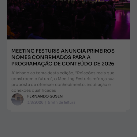
MEETING FESTURIS ANUNCIA PRIMEIROS
NOMES CONFIRMADOS PARA A
PROGRAMAÇÃO DE CONTEÚDO DE 2026
Alinhado ao tema desta edição, "Relações reais que
constroem o futuro", o Meeting Festuris reforça sua
proposta de oferecer conhecimento, inspiração e
conexões qualificadas
FERNANDO GUSEN
3/8/2026
|
6
min de leitura