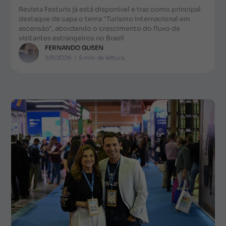
Revista Festuris já está disponível e traz como principal
destaque de capa o tema "Turismo internacional em
ascensão", abordando o crescimento do fluxo de
visitantes estrangeiros no Brasil
FERNANDO GUSEN
5/8/2026
|
6
min de leitura