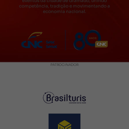
eventos da cidade de Gramado, unindo
competência, tradição e movimentando a
economia nacional.
PATROCINADOR