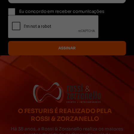
Eu concordo em receber comunicações
O FESTURIS É REALIZADO PELA
ROSSI & ZORZANELLO
Há 38 anos, a Rossi & Zorzanello realiza os maiores