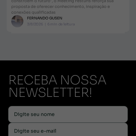
constroem o futuro", o Meeting Festuris reforça sua
proposta de oferecer conhecimento, inspiração e
conexões qualificadas
FERNANDO GUSEN
3/8/2026
|
6
min de leitura
RECEBA NOSSA
NEWSLETTER!