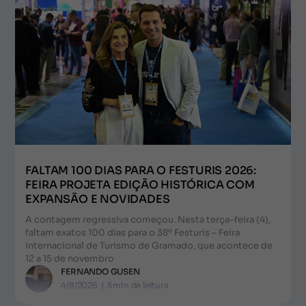
FALTAM 100 DIAS PARA O FESTURIS 2026:
FEIRA PROJETA EDIÇÃO HISTÓRICA COM
EXPANSÃO E NOVIDADES
A contagem regressiva começou. Nesta terça-feira (4),
faltam exatos 100 dias para o 38º Festuris – Feira
Internacional de Turismo de Gramado, que acontece de
12 a 15 de novembro
FERNANDO GUSEN
4/8/2026
|
5
min de leitura