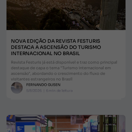
NOVA EDIÇÃO DA REVISTA FESTURIS
DESTACA A ASCENSÃO DO TURISMO
INTERNACIONAL NO BRASIL
Revista Festuris já está disponível e traz como principal
destaque de capa o tema "Turismo internacional em
ascensão", abordando o crescimento do fluxo de
visitantes estrangeiros no Brasil
FERNANDO GUSEN
5/8/2026
|
6
min de leitura