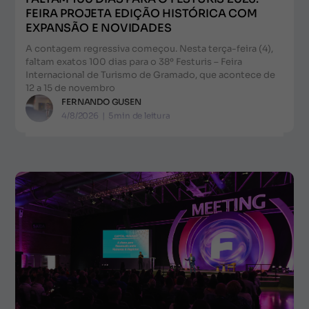
FEIRA PROJETA EDIÇÃO HISTÓRICA COM
EXPANSÃO E NOVIDADES
A contagem regressiva começou. Nesta terça-feira (4),
faltam exatos 100 dias para o 38º Festuris – Feira
Internacional de Turismo de Gramado, que acontece de
12 a 15 de novembro
FERNANDO GUSEN
4/8/2026
|
5
min de leitura