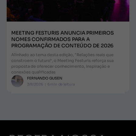
MEETING FESTURIS ANUNCIA PRIMEIROS
NOMES CONFIRMADOS PARA A
PROGRAMAÇÃO DE CONTEÚDO DE 2026
Alinhado ao tema desta edição, "Relações reais que
constroem o futuro", o Meeting Festuris reforça sua
proposta de oferecer conhecimento, inspiração e
conexões qualificadas
FERNANDO GUSEN
3/8/2026
|
6
min de leitura