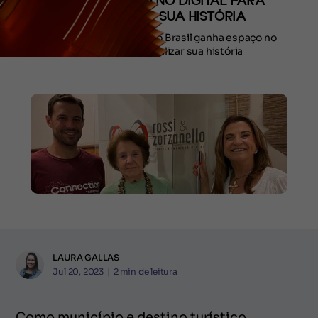
GANHA ESPAÇO NO DIGITAL PARA
IMORTALIZAR SUA HISTÓRIA
Destino mais querido do Brasil ganha espaço no
digital para imortalizar sua história
LAURA GALLAS
Jul 20, 2023
|
2
min de leitura
Como município e destino turístico,