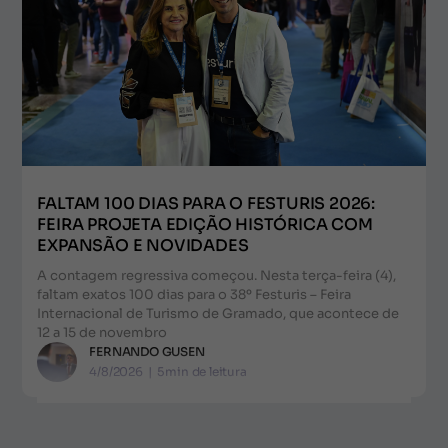
FALTAM 100 DIAS PARA O FESTURIS 2026:
FEIRA PROJETA EDIÇÃO HISTÓRICA COM
EXPANSÃO E NOVIDADES
A contagem regressiva começou. Nesta terça-feira (4),
faltam exatos 100 dias para o 38º Festuris – Feira
Internacional de Turismo de Gramado, que acontece de
12 a 15 de novembro
FERNANDO GUSEN
4/8/2026
|
5
min de leitura