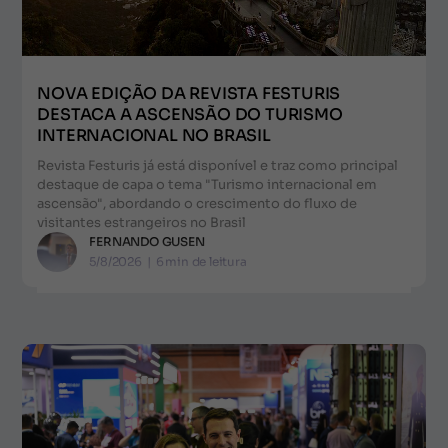
NOVA EDIÇÃO DA REVISTA FESTURIS
DESTACA A ASCENSÃO DO TURISMO
INTERNACIONAL NO BRASIL
Revista Festuris já está disponível e traz como principal
destaque de capa o tema "Turismo internacional em
ascensão", abordando o crescimento do fluxo de
visitantes estrangeiros no Brasil
FERNANDO GUSEN
5/8/2026
|
6
min de leitura