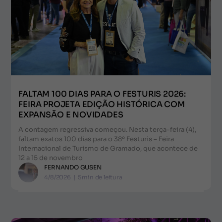
FALTAM 100 DIAS PARA O FESTURIS 2026:
FEIRA PROJETA EDIÇÃO HISTÓRICA COM
EXPANSÃO E NOVIDADES
A contagem regressiva começou. Nesta terça-feira (4),
faltam exatos 100 dias para o 38º Festuris – Feira
Internacional de Turismo de Gramado, que acontece de
12 a 15 de novembro
FERNANDO GUSEN
4/8/2026
|
5
min de leitura