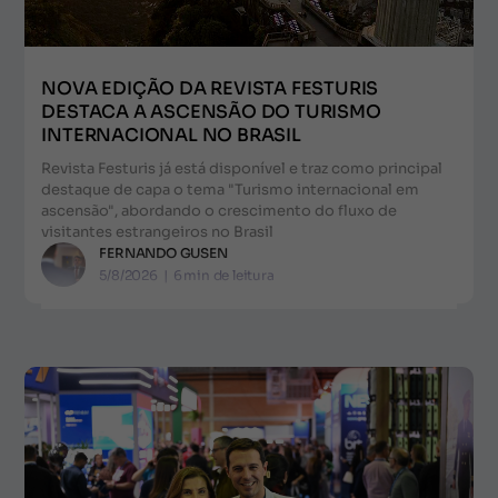
NOVA EDIÇÃO DA REVISTA FESTURIS
DESTACA A ASCENSÃO DO TURISMO
INTERNACIONAL NO BRASIL
Revista Festuris já está disponível e traz como principal
destaque de capa o tema "Turismo internacional em
ascensão", abordando o crescimento do fluxo de
visitantes estrangeiros no Brasil
FERNANDO GUSEN
5/8/2026
|
6
min de leitura