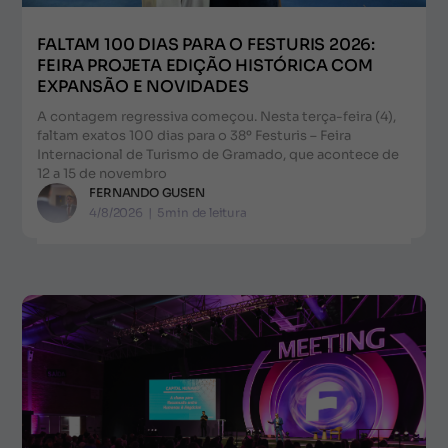
FALTAM 100 DIAS PARA O FESTURIS 2026:
FEIRA PROJETA EDIÇÃO HISTÓRICA COM
EXPANSÃO E NOVIDADES
A contagem regressiva começou. Nesta terça-feira (4),
faltam exatos 100 dias para o 38º Festuris – Feira
Internacional de Turismo de Gramado, que acontece de
12 a 15 de novembro
FERNANDO GUSEN
4/8/2026
|
5
min de leitura