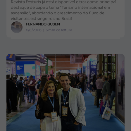
Revista Festuris já está disponível e traz como principal
destaque de capa o tema "Turismo internacional em
ascensão", abordando o crescimento do fluxo de
visitantes estrangeiros no Brasil
FERNANDO GUSEN
5/8/2026
|
6
min de leitura