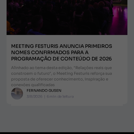
MEETING FESTURIS ANUNCIA PRIMEIROS
NOMES CONFIRMADOS PARA A
PROGRAMAÇÃO DE CONTEÚDO DE 2026
Alinhado ao tema desta edição, "Relações reais que
constroem o futuro", o Meeting Festuris reforça sua
proposta de oferecer conhecimento, inspiração e
conexões qualificadas
FERNANDO GUSEN
3/8/2026
|
6
min de leitura