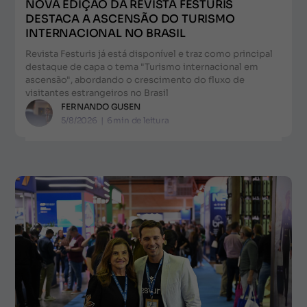
NOVA EDIÇÃO DA REVISTA FESTURIS
DESTACA A ASCENSÃO DO TURISMO
INTERNACIONAL NO BRASIL
Revista Festuris já está disponível e traz como principal
destaque de capa o tema "Turismo internacional em
ascensão", abordando o crescimento do fluxo de
visitantes estrangeiros no Brasil
FERNANDO GUSEN
5/8/2026
|
6
min de leitura