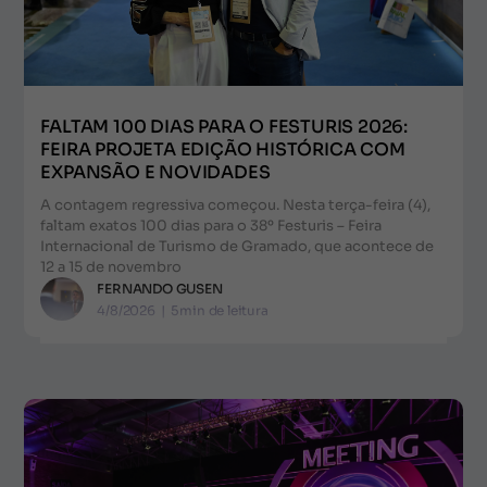
FALTAM 100 DIAS PARA O FESTURIS 2026:
FEIRA PROJETA EDIÇÃO HISTÓRICA COM
EXPANSÃO E NOVIDADES
A contagem regressiva começou. Nesta terça-feira (4),
faltam exatos 100 dias para o 38º Festuris – Feira
Internacional de Turismo de Gramado, que acontece de
12 a 15 de novembro
FERNANDO GUSEN
4/8/2026
|
5
min de leitura