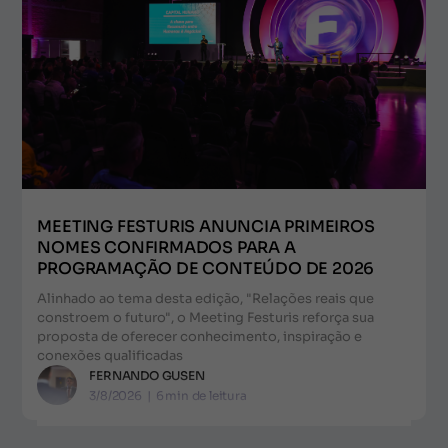
MEETING FESTURIS ANUNCIA PRIMEIROS
NOMES CONFIRMADOS PARA A
PROGRAMAÇÃO DE CONTEÚDO DE 2026
Alinhado ao tema desta edição, "Relações reais que
constroem o futuro", o Meeting Festuris reforça sua
proposta de oferecer conhecimento, inspiração e
conexões qualificadas
FERNANDO GUSEN
3/8/2026
|
6
min de leitura