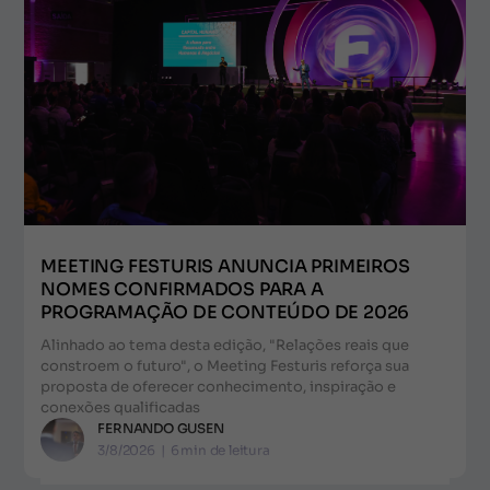
MEETING FESTURIS ANUNCIA PRIMEIROS
NOMES CONFIRMADOS PARA A
PROGRAMAÇÃO DE CONTEÚDO DE 2026
Alinhado ao tema desta edição, "Relações reais que
constroem o futuro", o Meeting Festuris reforça sua
proposta de oferecer conhecimento, inspiração e
conexões qualificadas
FERNANDO GUSEN
3/8/2026
|
6
min de leitura