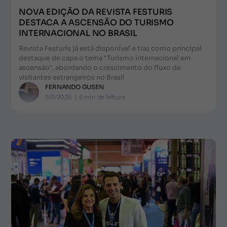
NOVA EDIÇÃO DA REVISTA FESTURIS
DESTACA A ASCENSÃO DO TURISMO
INTERNACIONAL NO BRASIL
Revista Festuris já está disponível e traz como principal
destaque de capa o tema "Turismo internacional em
ascensão", abordando o crescimento do fluxo de
visitantes estrangeiros no Brasil
FERNANDO GUSEN
5/8/2026
|
6
min de leitura