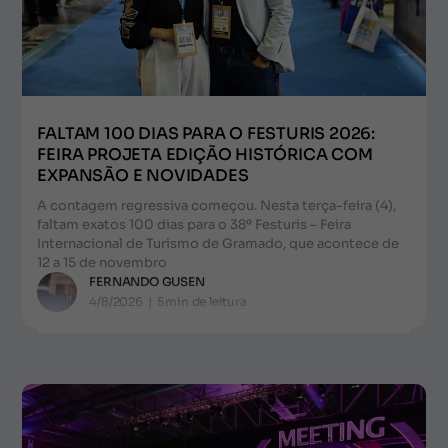
FALTAM 100 DIAS PARA O FESTURIS 2026:
FEIRA PROJETA EDIÇÃO HISTÓRICA COM
EXPANSÃO E NOVIDADES
A contagem regressiva começou. Nesta terça-feira (4),
faltam exatos 100 dias para o 38º Festuris – Feira
Internacional de Turismo de Gramado, que acontece de
12 a 15 de novembro
FERNANDO GUSEN
4/8/2026
|
5
min de leitura