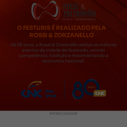
O FESTURIS É REALIZADO PELA
ROSSI & ZORZANELLO
Há 38 anos, a Rossi & Zorzanello realiza os maiores
eventos da cidade de Gramado, unindo
competência, tradição e movimentando a
economia nacional.
PATROCINADOR