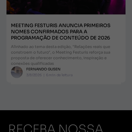
MEETING FESTURIS ANUNCIA PRIMEIROS
NOMES CONFIRMADOS PARA A
PROGRAMAÇÃO DE CONTEÚDO DE 2026
Alinhado ao tema desta edição, "Relações reais que
constroem o futuro", o Meeting Festuris reforça sua
proposta de oferecer conhecimento, inspiração e
conexões qualificadas
FERNANDO GUSEN
3/8/2026
|
6
min de leitura
RECEBA NOSSA