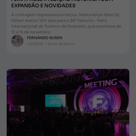
EXPANSÃO E NOVIDADES
A contagem regressiva começou. Nesta terça-feira (4),
faltam exatos 100 dias para o 38º Festuris – Feira
Internacional de Turismo de Gramado, que acontece de
12 a 15 de novembro
FERNANDO GUSEN
4/8/2026
|
5
min de leitura