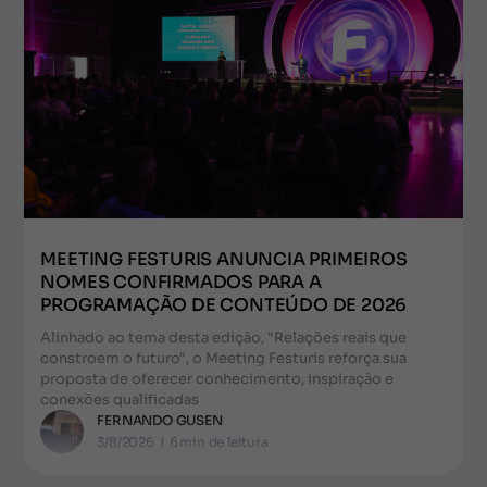
MEETING FESTURIS ANUNCIA PRIMEIROS
NOMES CONFIRMADOS PARA A
PROGRAMAÇÃO DE CONTEÚDO DE 2026
Alinhado ao tema desta edição, "Relações reais que
constroem o futuro", o Meeting Festuris reforça sua
proposta de oferecer conhecimento, inspiração e
conexões qualificadas
FERNANDO GUSEN
3/8/2026
|
6
min de leitura