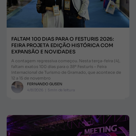
FALTAM 100 DIAS PARA O FESTURIS 2026:
FEIRA PROJETA EDIÇÃO HISTÓRICA COM
EXPANSÃO E NOVIDADES
A contagem regressiva começou. Nesta terça-feira (4),
faltam exatos 100 dias para o 38º Festuris – Feira
Internacional de Turismo de Gramado, que acontece de
12 a 15 de novembro
FERNANDO GUSEN
4/8/2026
|
5
min de leitura