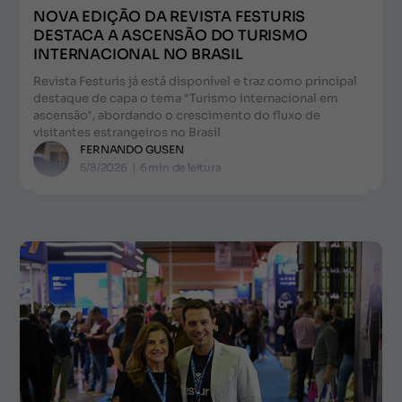
NOVA EDIÇÃO DA REVISTA FESTURIS
DESTACA A ASCENSÃO DO TURISMO
INTERNACIONAL NO BRASIL
Revista Festuris já está disponível e traz como principal
destaque de capa o tema "Turismo internacional em
ascensão", abordando o crescimento do fluxo de
visitantes estrangeiros no Brasil
FERNANDO GUSEN
5/8/2026
|
6
min de leitura