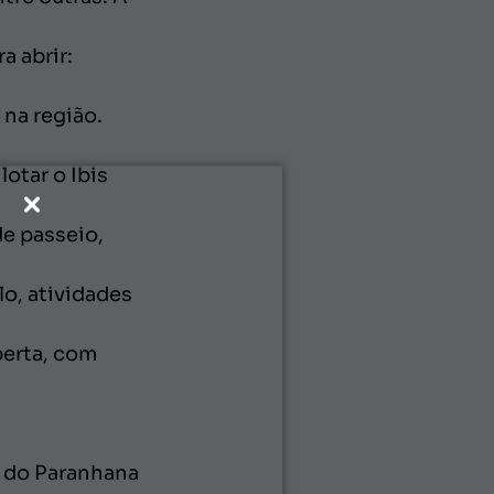
 abrir:
na região.
otar o Ibis
de passeio,
o, atividades
berta, com
le do Paranhana