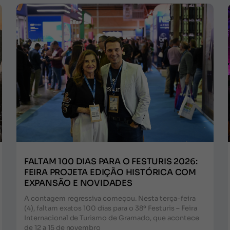
FALTAM 100 DIAS PARA O FESTURIS 2026:
FEIRA PROJETA EDIÇÃO HISTÓRICA COM
EXPANSÃO E NOVIDADES
A contagem regressiva começou. Nesta terça-feira
(4), faltam exatos 100 dias para o 38º Festuris – Feira
Internacional de Turismo de Gramado, que acontece
de 12 a 15 de novembro