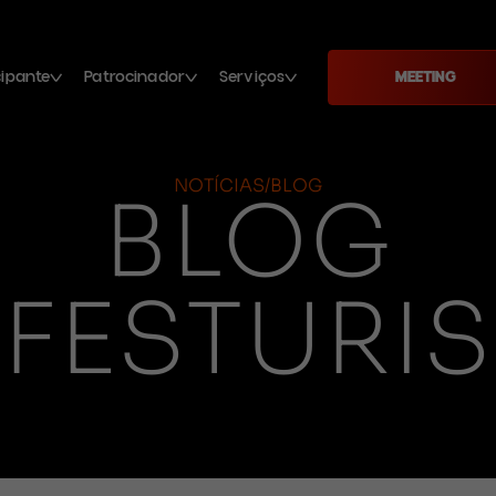
cipante
Patrocinador
Serviços
MEETING
NOTÍCIAS/BLOG
BLOG
FESTURIS