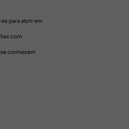
se para abrir em
ílias com
ue se conhecem