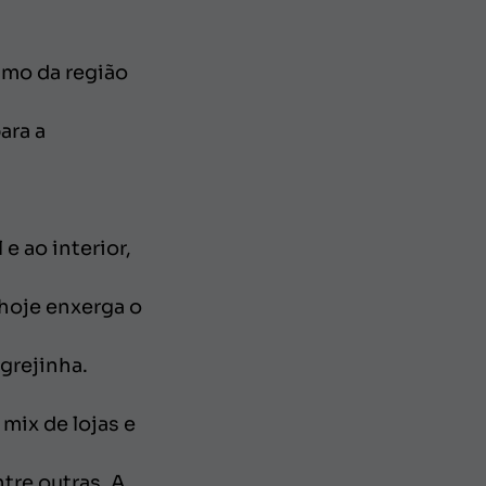
smo da região
ara a
e ao interior,
hoje enxerga o
grejinha.
mix de lojas e
tre outras. A