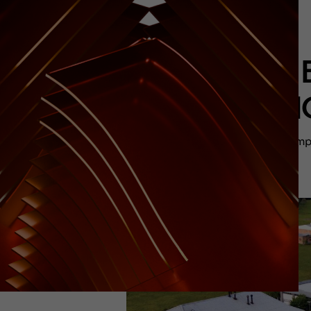
ALLES 
PARA N
O emp