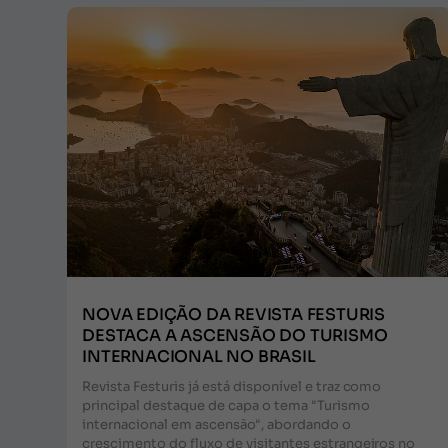
NOVA EDIÇÃO DA REVISTA FESTURIS
DESTACA A ASCENSÃO DO TURISMO
INTERNACIONAL NO BRASIL
Revista Festuris já está disponível e traz como
principal destaque de capa o tema "Turismo
internacional em ascensão", abordando o
crescimento do fluxo de visitantes estrangeiros no