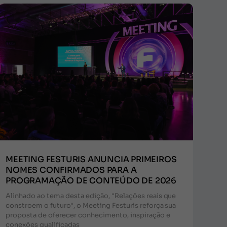
MEETING FESTURIS ANUNCIA PRIMEIROS
NOMES CONFIRMADOS PARA A
PROGRAMAÇÃO DE CONTEÚDO DE 2026
Alinhado ao tema desta edição, "Relações reais que
constroem o futuro", o Meeting Festuris reforça sua
proposta de oferecer conhecimento, inspiração e
conexões qualificadas