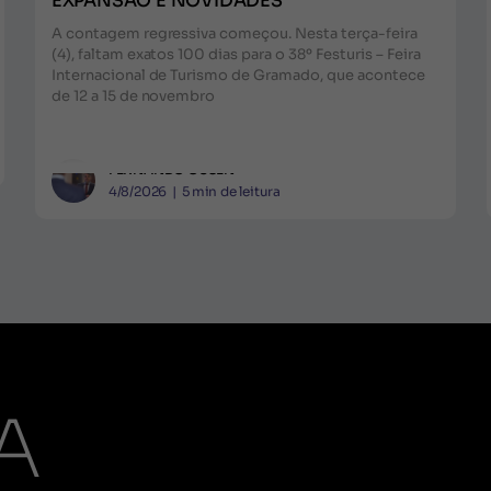
EXPANSÃO E NOVIDADES
A contagem regressiva começou. Nesta terça-feira
(4), faltam exatos 100 dias para o 38º Festuris – Feira
Internacional de Turismo de Gramado, que acontece
de 12 a 15 de novembro
FERNANDO GUSEN
4/8/2026
|
5
min de leitura
A