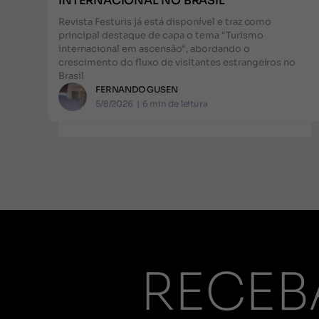
INTERNACIONAL NO BRASIL
Revista Festuris já está disponível e traz como
principal destaque de capa o tema "Turismo
internacional em ascensão", abordando o
crescimento do fluxo de visitantes estrangeiros no
Brasil
FERNANDO GUSEN
5/8/2026
|
6
min de leitura
RECEB