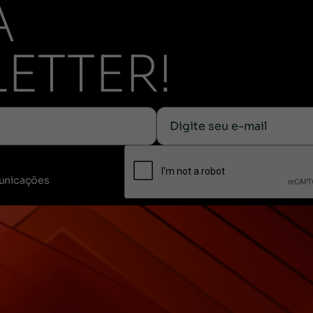
A
ETTER!
unicações