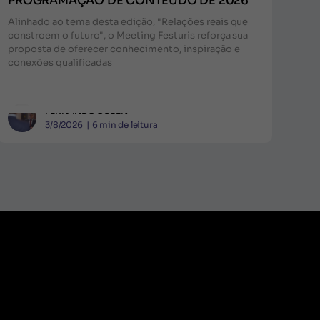
PROGRAMAÇÃO DE CONTEÚDO DE 2026
Alinhado ao tema desta edição, "Relações reais que
constroem o futuro", o Meeting Festuris reforça sua
proposta de oferecer conhecimento, inspiração e
conexões qualificadas
FERNANDO GUSEN
3/8/2026
|
6
min de leitura