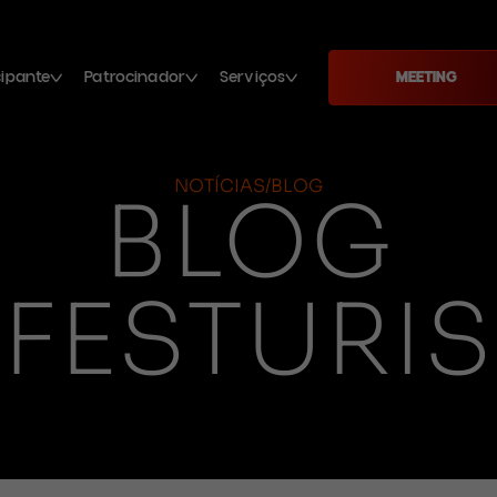
cipante
Patrocinador
Serviços
MEETING
NOTÍCIAS/BLOG
BLOG
FESTURIS