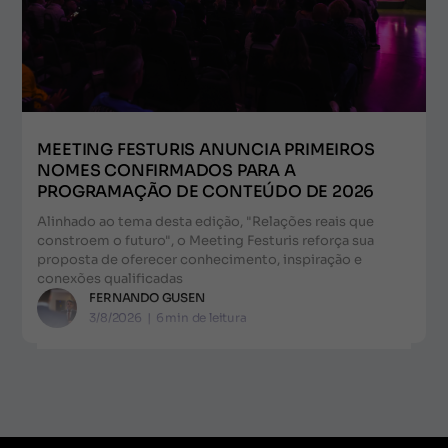
MEETING FESTURIS ANUNCIA PRIMEIROS
NOMES CONFIRMADOS PARA A
PROGRAMAÇÃO DE CONTEÚDO DE 2026
Alinhado ao tema desta edição, "Relações reais que
constroem o futuro", o Meeting Festuris reforça sua
proposta de oferecer conhecimento, inspiração e
conexões qualificadas
FERNANDO GUSEN
3/8/2026
|
6
min de leitura