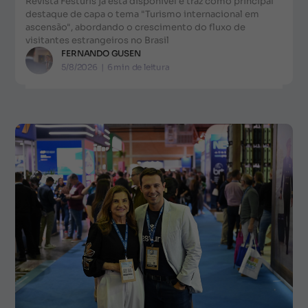
Revista Festuris já está disponível e traz como principal
destaque de capa o tema "Turismo internacional em
ascensão", abordando o crescimento do fluxo de
visitantes estrangeiros no Brasil
FERNANDO GUSEN
5/8/2026
|
6
min de leitura