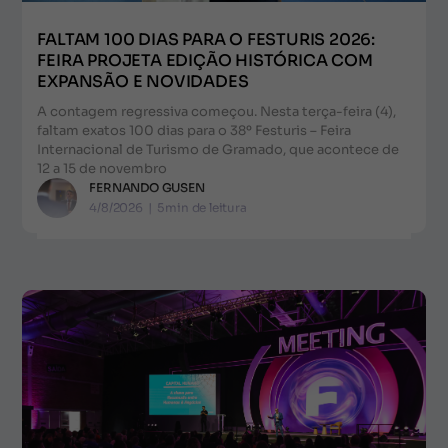
FALTAM 100 DIAS PARA O FESTURIS 2026:
FEIRA PROJETA EDIÇÃO HISTÓRICA COM
EXPANSÃO E NOVIDADES
A contagem regressiva começou. Nesta terça-feira (4),
faltam exatos 100 dias para o 38º Festuris – Feira
Internacional de Turismo de Gramado, que acontece de
12 a 15 de novembro
FERNANDO GUSEN
4/8/2026
|
5
min de leitura