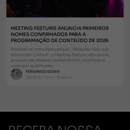
MEETING FESTURIS ANUNCIA PRIMEIROS
NOMES CONFIRMADOS PARA A
PROGRAMAÇÃO DE CONTEÚDO DE 2026
Alinhado ao tema desta edição, "Relações reais que
constroem o futuro", o Meeting Festuris reforça sua
proposta de oferecer conhecimento, inspiração e
conexões qualificadas
FERNANDO GUSEN
3/8/2026
|
6
min de leitura