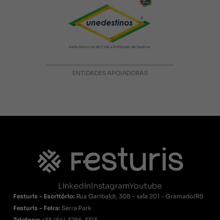
ENTIDADES APOIADORAS
LinkedIn
Instagram
Youtube
Festuris - Escritório:
Rua Garibaldi, 308 - sala 201 - Gramado/RS
Festuris - Feira:
Serra Park
Telefone:
+55
(54) 3286-3313