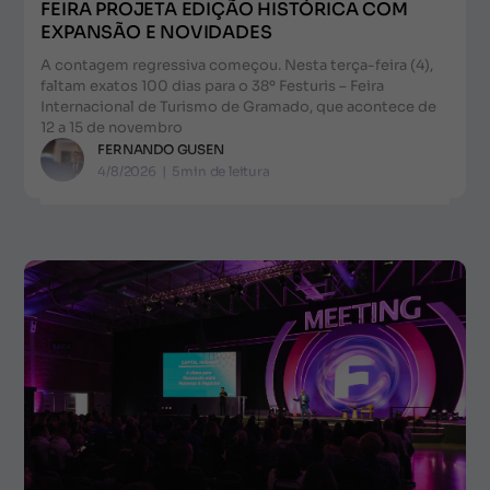
FEIRA PROJETA EDIÇÃO HISTÓRICA COM
EXPANSÃO E NOVIDADES
A contagem regressiva começou. Nesta terça-feira (4),
faltam exatos 100 dias para o 38º Festuris – Feira
Internacional de Turismo de Gramado, que acontece de
12 a 15 de novembro
FERNANDO GUSEN
4/8/2026
|
5
min de leitura