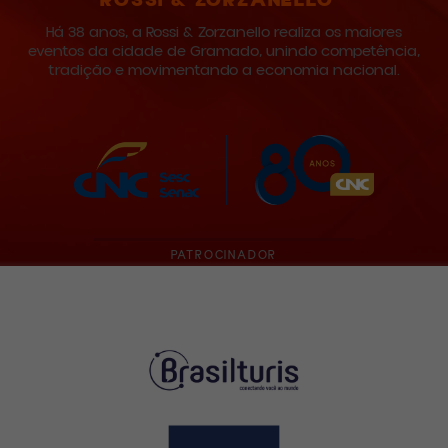
ROSSI & ZORZANELLO
Há 38 anos, a Rossi & Zorzanello realiza os maiores
eventos da cidade de Gramado, unindo competência,
tradição e movimentando a economia nacional.
PATROCINADOR