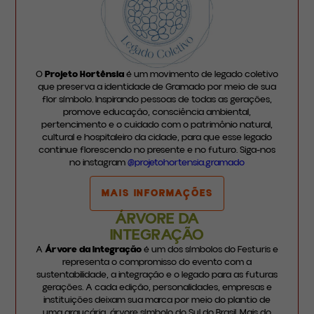
O
Projeto Hortênsia
é um movimento de legado coletivo
que preserva a identidade de Gramado por meio de sua
flor símbolo. Inspirando pessoas de todas as gerações,
promove educação, consciência ambiental,
pertencimento e o cuidado com o patrimônio natural,
cultural e hospitaleiro da cidade, para que esse legado
continue florescendo no presente e no futuro. Siga-nos
no instagram
@projetohortensia.gramado
MAIS INFORMAÇÕES
ÁRVORE DA
INTEGRAÇÃO
A
Árvore da Integração
é um dos símbolos do Festuris e
representa o compromisso do evento com a
sustentabilidade, a integração e o legado para as futuras
gerações. A cada edição, personalidades, empresas e
instituições deixam sua marca por meio do plantio de
uma araucária, árvore símbolo do Sul do Brasil. Mais do