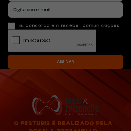
Eu concordo em receber comunicações
O FESTURIS É REALIZADO PELA