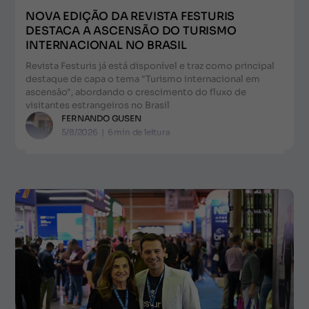
NOVA EDIÇÃO DA REVISTA FESTURIS
DESTACA A ASCENSÃO DO TURISMO
INTERNACIONAL NO BRASIL
Revista Festuris já está disponível e traz como principal
destaque de capa o tema "Turismo internacional em
ascensão", abordando o crescimento do fluxo de
visitantes estrangeiros no Brasil
FERNANDO GUSEN
5/8/2026
|
6
min de leitura