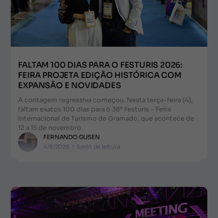
FALTAM 100 DIAS PARA O FESTURIS 2026:
FEIRA PROJETA EDIÇÃO HISTÓRICA COM
EXPANSÃO E NOVIDADES
A contagem regressiva começou. Nesta terça-feira (4),
faltam exatos 100 dias para o 38º Festuris – Feira
Internacional de Turismo de Gramado, que acontece de
12 a 15 de novembro
FERNANDO GUSEN
4/8/2026
|
5
min de leitura