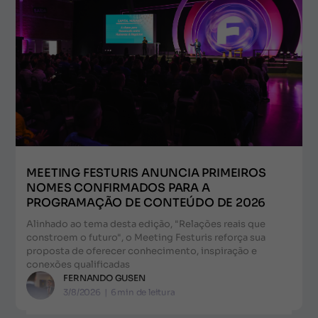
MEETING FESTURIS ANUNCIA PRIMEIROS
NOMES CONFIRMADOS PARA A
PROGRAMAÇÃO DE CONTEÚDO DE 2026
Alinhado ao tema desta edição, "Relações reais que
constroem o futuro", o Meeting Festuris reforça sua
proposta de oferecer conhecimento, inspiração e
conexões qualificadas
FERNANDO GUSEN
3/8/2026
|
6
min de leitura