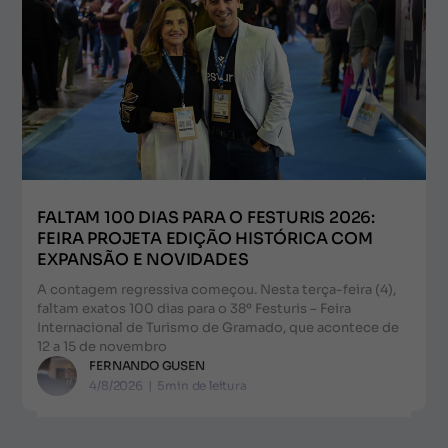
FALTAM 100 DIAS PARA O FESTURIS 2026:
FEIRA PROJETA EDIÇÃO HISTÓRICA COM
EXPANSÃO E NOVIDADES
A contagem regressiva começou. Nesta terça-feira (4),
faltam exatos 100 dias para o 38º Festuris – Feira
Internacional de Turismo de Gramado, que acontece de
12 a 15 de novembro
FERNANDO GUSEN
4/8/2026
|
5
min de leitura