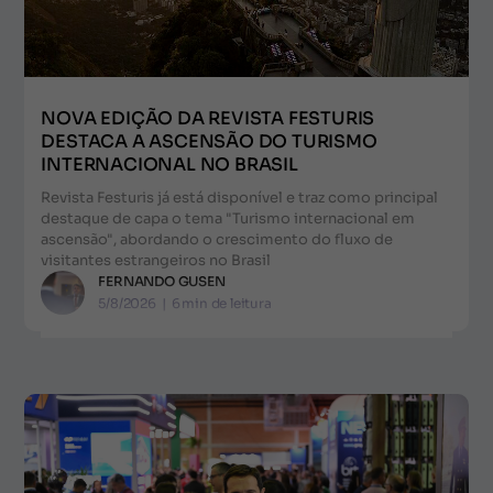
NOVA EDIÇÃO DA REVISTA FESTURIS
DESTACA A ASCENSÃO DO TURISMO
INTERNACIONAL NO BRASIL
Revista Festuris já está disponível e traz como principal
destaque de capa o tema "Turismo internacional em
ascensão", abordando o crescimento do fluxo de
visitantes estrangeiros no Brasil
FERNANDO GUSEN
5/8/2026
|
6
min de leitura