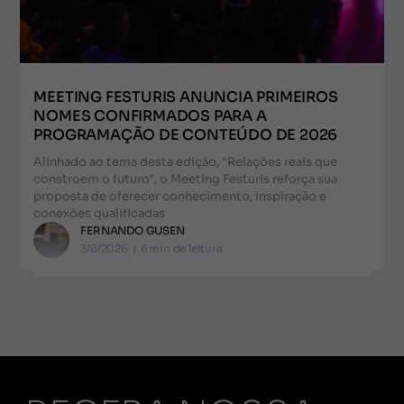
MEETING FESTURIS ANUNCIA PRIMEIROS
NOMES CONFIRMADOS PARA A
PROGRAMAÇÃO DE CONTEÚDO DE 2026
Alinhado ao tema desta edição, "Relações reais que
constroem o futuro", o Meeting Festuris reforça sua
proposta de oferecer conhecimento, inspiração e
conexões qualificadas
FERNANDO GUSEN
3/8/2026
|
6
min de leitura