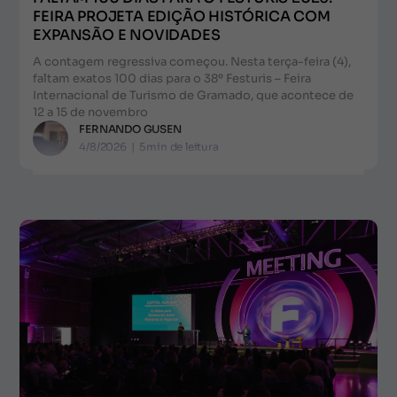
FEIRA PROJETA EDIÇÃO HISTÓRICA COM
EXPANSÃO E NOVIDADES
A contagem regressiva começou. Nesta terça-feira (4),
faltam exatos 100 dias para o 38º Festuris – Feira
Internacional de Turismo de Gramado, que acontece de
12 a 15 de novembro
FERNANDO GUSEN
4/8/2026
|
5
min de leitura