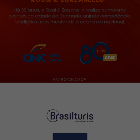
ROSSI & ZORZANELLO
Há 38 anos, a Rossi & Zorzanello realiza os maiores
eventos da cidade de Gramado, unindo competência,
tradição e movimentando a economia nacional.
PATROCINADOR