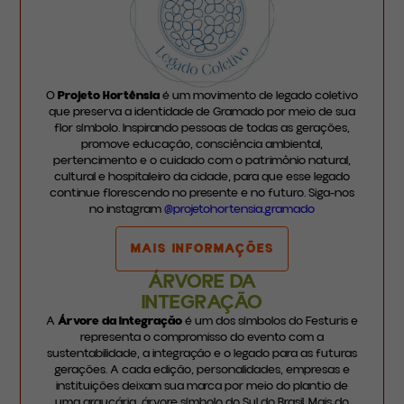
O
Projeto Hortênsia
é um movimento de legado coletivo
que preserva a identidade de Gramado por meio de sua
flor símbolo. Inspirando pessoas de todas as gerações,
promove educação, consciência ambiental,
pertencimento e o cuidado com o patrimônio natural,
cultural e hospitaleiro da cidade, para que esse legado
continue florescendo no presente e no futuro. Siga-nos
no instagram
@projetohortensia.gramado
MAIS INFORMAÇÕES
ÁRVORE DA
INTEGRAÇÃO
A
Árvore da Integração
é um dos símbolos do Festuris e
representa o compromisso do evento com a
sustentabilidade, a integração e o legado para as futuras
gerações. A cada edição, personalidades, empresas e
instituições deixam sua marca por meio do plantio de
uma araucária, árvore símbolo do Sul do Brasil. Mais do