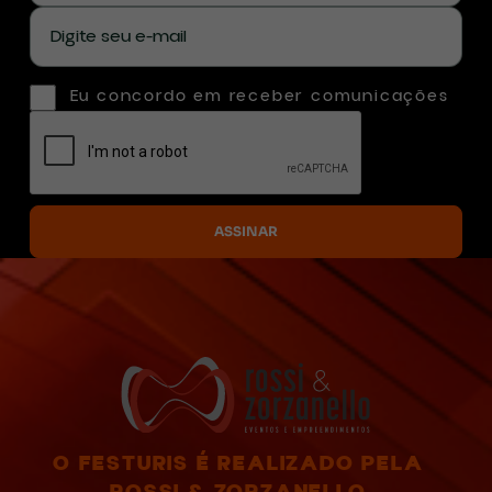
Eu concordo em receber comunicações
O FESTURIS É REALIZADO PELA