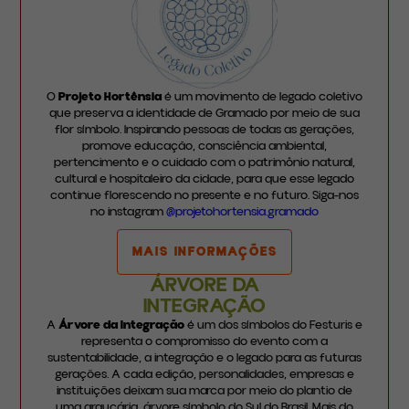
O
Projeto Hortênsia
é um movimento de legado coletivo
que preserva a identidade de Gramado por meio de sua
flor símbolo. Inspirando pessoas de todas as gerações,
promove educação, consciência ambiental,
pertencimento e o cuidado com o patrimônio natural,
cultural e hospitaleiro da cidade, para que esse legado
continue florescendo no presente e no futuro. Siga-nos
no instagram
@projetohortensia.gramado
MAIS INFORMAÇÕES
ÁRVORE DA
INTEGRAÇÃO
A
Árvore da Integração
é um dos símbolos do Festuris e
representa o compromisso do evento com a
sustentabilidade, a integração e o legado para as futuras
gerações. A cada edição, personalidades, empresas e
instituições deixam sua marca por meio do plantio de
uma araucária, árvore símbolo do Sul do Brasil. Mais do