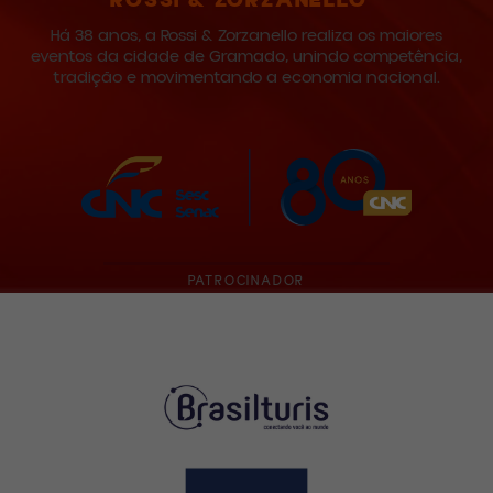
ROSSI & ZORZANELLO
Há 38 anos, a Rossi & Zorzanello realiza os maiores
eventos da cidade de Gramado, unindo competência,
tradição e movimentando a economia nacional.
PATROCINADOR