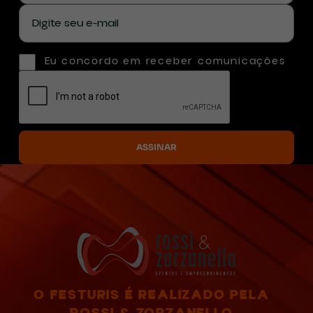
Eu concordo em receber comunicações
O FESTURIS É REALIZADO PELA