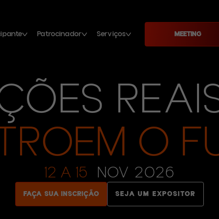
cipante
Patrocinador
Serviços
MEETING
ÇÕES REAI
TROEM O F
12 A 15
NOV 2026
FAÇA SUA INSCRIÇÃO
SEJA UM EXPOSITOR