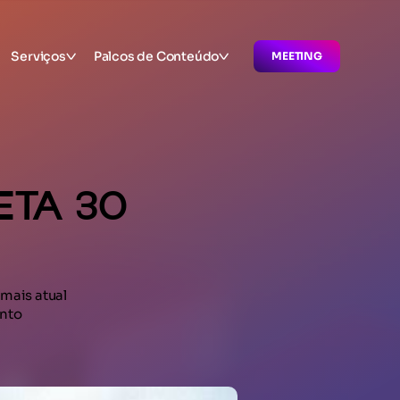
Serviços
Palcos de Conteúdo
MEETING
ETA 30
 mais atual
anto