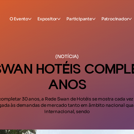
O Evento
Expositor
Participante
Patrocinador
(NOTÍCIA)
SWAN HOTÉIS COMPL
ANOS
completar 30 anos, a Rede Swan de Hotéis se mostra cada vez
igada às demandas de mercado tanto em âmbito nacional qu
internacional, sendo