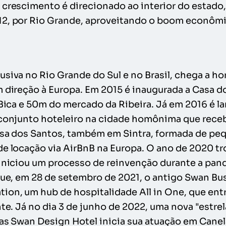
 crescimento é direcionado ao interior do estado
12, por Rio Grande, aproveitando o boom econômi
siva no Rio Grande do Sul e no Brasil, chega a ho
m direção à Europa. Em 2015 é inaugurada a Casa d
 Bica e 50m do mercado da Ribeira. Já em 2016 é l
 conjunto hoteleiro na cidade homônima que receb
Casa dos Santos, também em Sintra, formada de p
de locação via AirBnB na Europa. O ano de 2020 t
 iniciou um processo de reinvenção durante a pa
 que, em 28 de setembro de 2021, o antigo Swan Bu
on, um hub de hospitalidade All in One, que entr
nte. Já no dia 3 de junho de 2022, uma nova "estre
ias Swan Design Hotel inicia sua atuação em Can