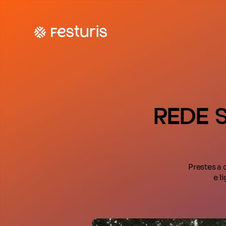
REDE 
Prestes a 
e l