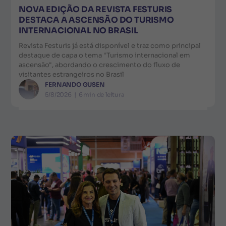
NOVA EDIÇÃO DA REVISTA FESTURIS
DESTACA A ASCENSÃO DO TURISMO
INTERNACIONAL NO BRASIL
Revista Festuris já está disponível e traz como principal
destaque de capa o tema "Turismo internacional em
ascensão", abordando o crescimento do fluxo de
visitantes estrangeiros no Brasil
FERNANDO GUSEN
5/8/2026
|
6
min de leitura