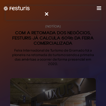
(NOTÍCIA)
COM A RETOMADA DOS NEGÓCIOS,
FESTURIS JÁ CALCULA 60% DA FEIRA
COMERCIALIZADA
Feira Internacional de Turismo de Gramado foi a
pioneira na retomada do turismo sendo a primeira
das américas a ocorrer de forma presencial em
2020.