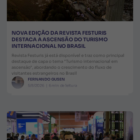
NOVA EDIÇÃO DA REVISTA FESTURIS
DESTACA A ASCENSÃO DO TURISMO
INTERNACIONAL NO BRASIL
Revista Festuris já está disponível e traz como principal
destaque de capa o tema "Turismo internacional em
ascensão", abordando o crescimento do fluxo de
visitantes estrangeiros no Brasil
FERNANDO GUSEN
5/8/2026
|
6
min de leitura