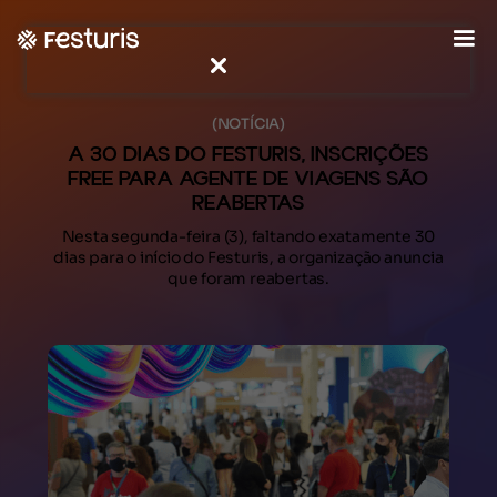
(NOTÍCIA)
A 30 DIAS DO FESTURIS, INSCRIÇÕES
FREE PARA AGENTE DE VIAGENS SÃO
REABERTAS
Nesta segunda-feira (3), faltando exatamente 30
dias para o início do Festuris, a organização anuncia
que foram reabertas.