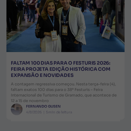
FALTAM 100 DIAS PARA O FESTURIS 2026:
FEIRA PROJETA EDIÇÃO HISTÓRICA COM
EXPANSÃO E NOVIDADES
A contagem regressiva começou. Nesta terça-feira (4),
faltam exatos 100 dias para o 38º Festuris – Feira
Internacional de Turismo de Gramado, que acontece de
12 a 15 de novembro
FERNANDO GUSEN
4/8/2026
|
5
min de leitura