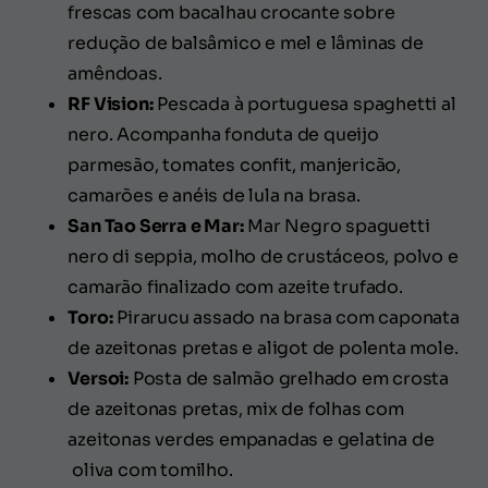
frescas com bacalhau crocante sobre
redução de balsâmico e mel e lâminas de
amêndoas.
RF Vision:
Pescada à portuguesa spaghetti al
nero. Acompanha fonduta de queijo
parmesão, tomates confit, manjericão,
camarões e anéis de lula na brasa.
San Tao Serra e Mar:
Mar Negro spaguetti
nero di seppia, molho de crustáceos, polvo e
camarão finalizado com azeite trufado.
Toro:
Pirarucu assado na brasa com caponata
de azeitonas pretas e aligot de polenta mole.
Versoi:
Posta de salmão grelhado em crosta
de azeitonas pretas, mix de folhas com
azeitonas verdes empanadas e gelatina de
oliva com tomilho.