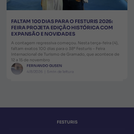
FALTAM 100 DIAS PARA O FESTURIS 2026:
FEIRA PROJETA EDIÇÃO HISTÓRICA COM
EXPANSÃO E NOVIDADES
A contagem regressiva começou. Nesta terça-feira (4),
faltam exatos 100 dias para o 38º Festuris – Feira
Internacional de Turismo de Gramado, que acontece de
12 a 15 de novembro
FERNANDO GUSEN
4/8/2026
|
5
min de leitura
FESTURIS