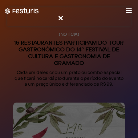
(NOTÍCIA)
16 RESTAURANTES PARTICIPAM DO TOUR
GASTRONÔMICO DO 14º FESTIVAL DE
CULTURA E GASTRONOMIA DE
GRAMADO
Cada um deles criou um prato ou combo especial
que ficará no cardápio durante o período do evento
a um preço único e diferenciado de R$ 99.