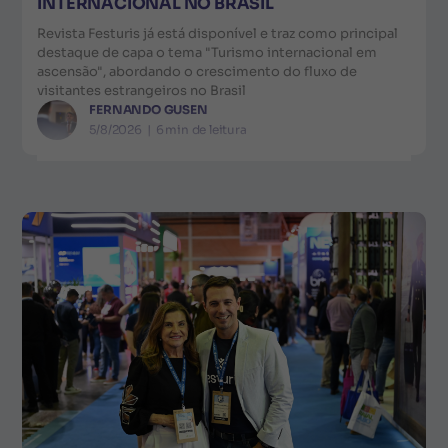
INTERNACIONAL NO BRASIL
Revista Festuris já está disponível e traz como principal
destaque de capa o tema "Turismo internacional em
ascensão", abordando o crescimento do fluxo de
visitantes estrangeiros no Brasil
FERNANDO GUSEN
5/8/2026
|
6
min de leitura